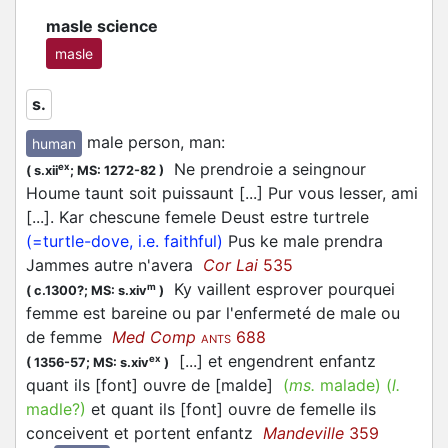
masle science
masle
s.
male person, man
:
human
Ne prendroie a seingnour
ex
(
s.xii
;
MS: 1272-82
)
Houme taunt soit puissaunt [...] Pur vous lesser, ami
[...]. Kar chescune femele Deust estre turtrele
(=turtle-dove, i.e. faithful)
Pus ke male prendra
Jammes autre n'avera
Cor Lai
535
Ky vaillent esprover pourquei
m
(
c.1300?;
MS: s.xiv
)
femme est bareine ou par l'enfermeté de male ou
de femme
Med Comp
688
ANTS
[...] et engendrent enfantz
ex
(
1356-57;
MS: s.xiv
)
quant ils [font] ouvre de [malde]
(
ms.
malade)
(
l.
madle?)
et quant ils [font] ouvre de femelle ils
conceivent et portent enfantz
Mandeville
359