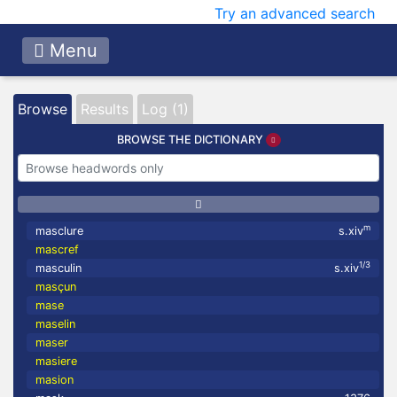
Try an advanced search
Menu
Browse
Results
Log (1)
BROWSE THE DICTIONARY
m
masclure
s.xiv
mascref
1/3
masculin
s.xiv
masçun
mase
maselin
maser
masiere
masion