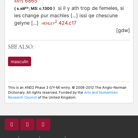
6865
ANTS
si il y ath trop de femeles, si
ex
(
s.xiii
;
MS: c.1300
)
les change pur machles [...] issi qe chescune
2
gelyne [...]
424.c17
HENLEY
[gdw]
SEE ALSO:
masculin
This is an AND2 Phase 3 (I/Y-M) entry. © 2008-2012 The Anglo-Norman
Dictionary. All rights reserved. Funded by the
Arts and Humanities
Research Council
of the United Kingdom.