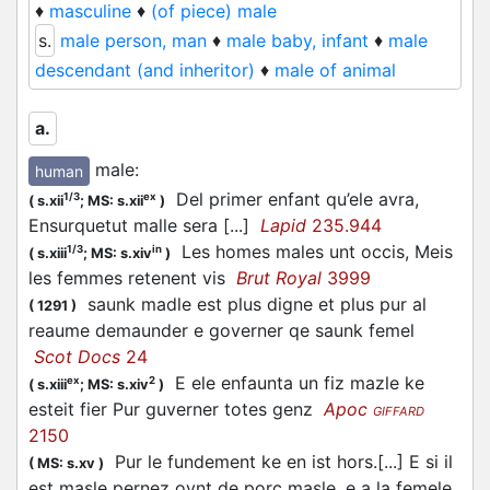
♦
masculine
♦
(of piece) male
s.
male person, man
♦
male baby, infant
♦
male
descendant (and inheritor)
♦
male of animal
a.
male
:
human
Del primer enfant qu’ele avra,
1/3
ex
(
s.xii
;
MS: s.xii
)
Ensurquetut malle sera [...]
Lapid
235.944
Les homes males unt occis, Meis
1/3
in
(
s.xiii
;
MS: s.xiv
)
les femmes retenent vis
Brut Royal
3999
saunk madle est plus digne et plus pur al
(
1291
)
reaume demaunder e governer qe saunk femel
Scot Docs
24
E ele enfaunta un fiz mazle ke
ex
2
(
s.xiii
;
MS: s.xiv
)
esteit fier Pur guverner totes genz
Apoc
GIFFARD
2150
Pur le fundement ke en ist hors.[...] E si il
(
MS: s.xv
)
est masle pernez oynt de porc masle, e a la femele