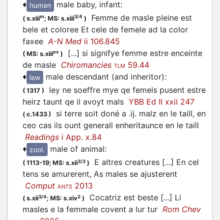
♦
male baby, infant
:
human
Femme de masle pleine est
m
3/4
(
s.xiii
;
MS: s.xiii
)
bele et coloree Et cele de femele ad la color
faxee
A-N Med
ii 106.845
[...] si signifye femme estre enceinte
ex
(
MS: s.xiii
)
de masle
Chiromancies
59.44
TLM
♦
male descendant (and inheritor)
:
law
ley ne soeffre mye qe femels pusent estre
(
1317
)
heirz taunt qe il avoyt mals
YBB Ed II xxii 247
si terre soit doné a .ij. malz en le taill, en
(
c.1433
)
ceo cas ils ount generall enheritaunce en le taill
Readings
i App. x.84
♦
male of animal
:
zool.
E altres creatures [...] En cel
3/3
(
1113-19;
MS: s.xii
)
tens se amurerent, As males se ajusterent
Comput
2013
ANTS
Cocatriz est beste [...] Li
3/4
2
(
s.xii
;
MS: s.xiv
)
masles e la femmale covent a lur tur
Rom Chev