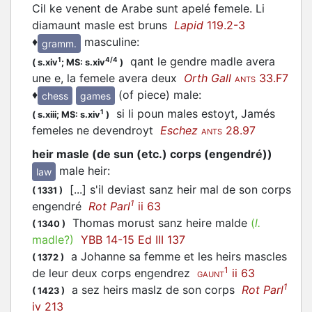
Cil ke venent de Arabe sunt apelé femele. Li
diamaunt masle est bruns
Lapid
119.2-3
♦
masculine
:
gramm.
qant le gendre madle avera
1
4/4
(
s.xiv
;
MS: s.xiv
)
une e, la femele avera deux
Orth Gall
33.F7
ANTS
♦
(of piece) male
:
chess
games
si li poun males estoyt, Jamés
1
(
s.xiii;
MS: s.xiv
)
femeles ne devendroyt
Eschez
28.97
ANTS
heir masle (de sun (etc.) corps (engendré))
male heir
:
law
[...] s'il deviast sanz heir mal de son corps
(
1331
)
1
engendré
Rot Parl
ii 63
Thomas morust sanz heire malde
(
l.
(
1340
)
madle?)
YBB 14-15 Ed III 137
a Johanne sa femme et les heirs mascles
(
1372
)
1
de leur deux corps engendrez
ii 63
GAUNT
1
a sez heirs maslz de son corps
Rot Parl
(
1423
)
iv 213