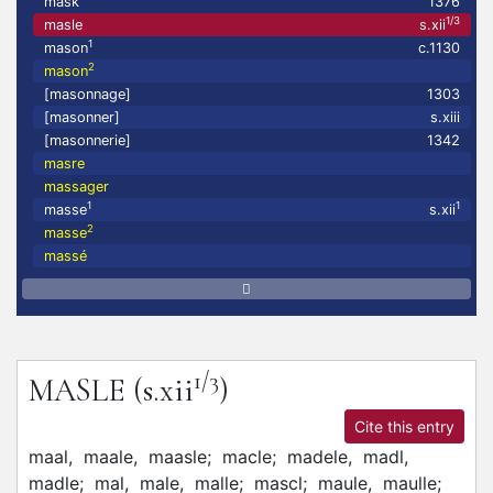
mask
1376
1/3
masle
s.xii
1
mason
c.1130
2
mason
[masonnage]
1303
[masonner]
s.xiii
[masonnerie]
1342
masre
massager
1
1
masse
s.xii
2
masse
massé
1/3
MASLE
(s.xii
)
Cite this entry
maal,
maale,
maasle;
macle;
madele,
madl,
madle;
mal,
male,
malle;
mascl;
maule,
maulle;