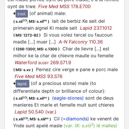
oynt de trwe
Five Med MSS
178.E700
♦
(of animal) male
:
zool.
lait de berbiz Ke seit del
1/3
ex
(
s.xii
;
MS: s.xii
)
primerain aignel Ki masle seit
Lapid
237.1012
Si vous volez tercel ou faucoun
(
MS: 1272-82
)
madle […] muer [...]
A-N Falconry
110.36
Char de lievre [...] est
(
1266-1300;
MS: c.1300
)
milhor ke la char de chievre maulle ou femelle
Waterford
269.S71.9
BUSBY
Pernez cire verge e pane e porc male
(
MS: s.xv
)
Five Med MSS
93.S76
♦
(of a precious stone) male (to
lapid.
differentiate depth or brilliance of colour)
:
(eagle-stones)
sont de deus
1/3
ex
(
s.xii
;
MS: s.xii
)
manieres Et marle et femelle mult sunt chieres
Lapid
50.540 (var.)
Cil
(=diamonds)
ke venent de
1/3
ex
(
s.xiii
;
MS: s.xiii
)
2
Ynde sunt apelé masle
(
var.
(K:
s.xiii
)
lé malles
)