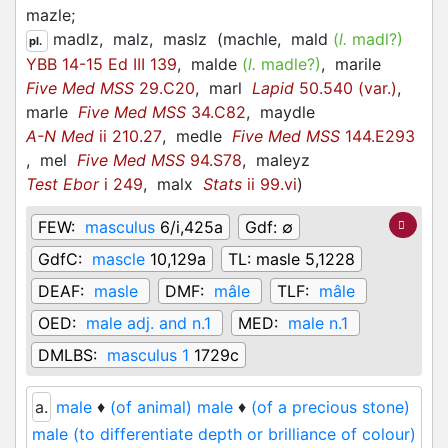
mazle;
madlz,
malz,
maslz
(
machle,
mald
(
l.
madl?)
pl.
YBB 14-15 Ed III 139
,
malde
(
l.
madle?)
,
marile
Five Med MSS
29.C20
,
marl
Lapid
50.540 (var.)
,
marle
Five Med MSS
34.C82
,
maydle
A-N Med
ii 210.27
,
medle
Five Med MSS
144.E293
,
mel
Five Med MSS
94.S78
,
maleyz
Test Ebor
i 249
,
malx
Stats
ii 99.vi
)
FEW:
masculus
6/i,425a
Gdf:
∅
GdfC:
mascle
10,129a
TL:
masle 5,1228
DEAF:
masle
DMF:
mâle
TLF:
mâle
OED:
male adj. and n.1
MED:
male n.1
DMLBS:
masculus 1
1729c
a.
male
♦
(of animal) male
♦
(of a precious stone)
male (to differentiate depth or brilliance of colour)