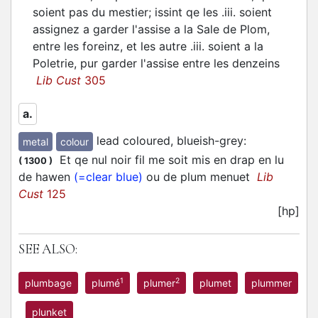
soient pas du mestier; issint qe les .iii. soient
assignez a garder l'assise a la Sale de Plom,
entre les foreinz, et les autre .iii. soient a la
Poletrie, pur garder l'assise entre les denzeins
Lib Cust
305
a.
lead coloured, blueish-grey
:
metal
colour
Et qe nul noir fil me soit mis en drap en lu
(
1300
)
de hawen
(=clear blue)
ou de plum menuet
Lib
Cust
125
[hp]
SEE ALSO:
1
2
plumbage
plumé
plumer
plumet
plummer
plunket