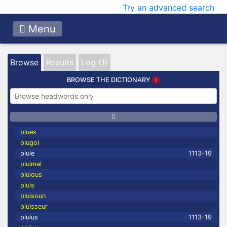
Try an advanced search
Menu
Browse
Results
Log (1)
BROWSE THE DICTIONARY
plues
plugol
pluie
1113-19
pluimal
pluious
pluis
pluisoun
pluisseur
pluius
1113-19