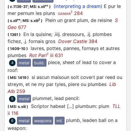
(interpreting a dream)
E pur le
ex
(
c.1136-37;
MS: s.xii
)
1
mer pernum les pluns
284
GAIMAR
Plein un grant plum, de reisine
S
ex
2
(
s.xii
;
MS: s.xiii
)
Geo
677
En la quisine; .iiij. dressours, .ij. plombes
(
1361
)
fichez, .j. fornais gros
Dover Castle
384
lavres, pottes, pannes, fornays et autres
(
1409-10
)
1
plumbes
Rot Parl
iii 631
piece, sheet of lead to cover a
metal
build.
4
roof
:
si ascun maisoun soit covert par reed ou
(
MS: 1419
)
streym, et ne my par tyles, piere ou plumbes
Lib
Alb
259
plummet, lead pencil
:
metal
5
Scriptor habeat [...] plumbum: plum
TLL
(
MS: s.xiii
)
ii 116
plumb, leaden ball on a
metal
weapons
mil.
6
weapon
: