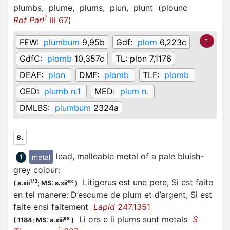
plumbs,
plume,
plums,
plun,
plunt
(
plounc
1
Rot Parl
iii 67
)
FEW:
plumbum
9,95b
Gdf:
plom
6,223c
GdfC:
plomb
10,357c
TL:
plon 7,1176
DEAF:
plon
DMF:
plomb
TLF:
plomb
OED:
plumb n.1
MED:
plum n.
DMLBS:
plumbum
2324a
s.
lead, malleable metal of a pale bluish-
metal
1
grey colour
:
Litigerus est une pere, Si est faite
1/3
ex
(
s.xii
;
MS: s.xii
)
en tel manere: D’escume de plum et d’argent, Si est
faite ensi faitement
Lapid
247.1351
Li ors e li plums sunt metals
S
ex
(
1184;
MS: s.xiii
)
1