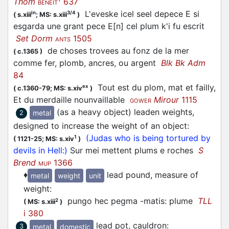
Thom
637
BENEIT
L'eveske icel seel depece E si
in
3/4
(
s.xiii
;
MS: s.xiii
)
esgarda une grant pece E[n] cel plum k'i fu escrit
Set Dorm
1505
ANTS
de choses trovees au fonz de la mer
(
c.1365
)
comme fer, plomb, ancres, ou argent
Blk Bk Adm
84
Tout est du plom, mat et failly,
ex
(
c.1360-79;
MS: s.xiv
)
Et du merdaille nounvaillable
Mirour
1115
GOWER
(as a heavy object) leaden weights,
metal
2
designed to increase the weight of an object
:
(Judas who is being tortured by
1
(
1121-25;
MS: s.xiv
)
devils in Hell:)
Sur mei mettent plums e roches
S
Brend
1366
MUP
♦
lead pound, measure of
metal
weight
unit
weight
:
pungo hec pegma -matis: plume
TLL
2
(
MS: s.xiii
)
i 380
lead pot, cauldron
:
metal
domestic
3