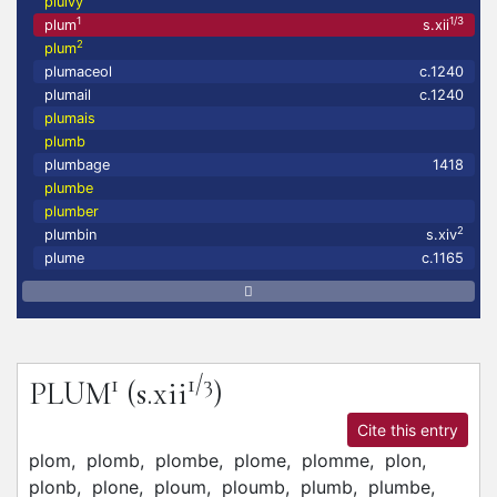
pluivy
1
1/3
plum
s.xii
2
plum
plumaceol
c.1240
plumail
c.1240
plumais
plumb
plumbage
1418
plumbe
plumber
2
plumbin
s.xiv
plume
c.1165
1
1/3
PLUM
(s.xii
)
Cite this entry
plom,
plomb,
plombe,
plome,
plomme,
plon,
plonb,
plone,
ploum,
ploumb,
plumb,
plumbe,