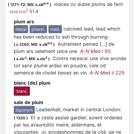
maces ov duble ploms de ferir
4/4
(
1271-72;
MS: s.xiii
)
2
51.4
VEGETIUS
plum ars
calcined lead, lead which
metal
pharm.
med.
has been reduced to ash through burning
:
Autrement pernez [...] de
3/4
(
c.1240;
MS: s.xiii
)
plum ars uelement unce une
A-N Med
i 60
Contre neresce: une vive aronde
2
2
(
s.xiv
;
MS: s.xiv
)
tot sanz plume ardez en poudre, cele od
semence de cholet bevez en vin
A-N Med
ii 229
blanc (de) plum
blanc
sale de plum
Leadenhall, market in central London
:
toponym
Et a ceste assise gardier, soient ordenez
(
1320
)
par les avauntditz meire, aldermans, et
viscountes, .vi. prodeshommes de la cité, qe ne