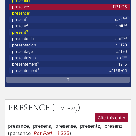
presedent
presence
1121-25
presencer
1
2/4
present
s.xii
2
1/3
present
s.xii
3
present
ex
presentable
s.xiii
presentacion
c.1170
presentage
c.1170
m
presenteisun
s.xiii
1
presentement
1215
2
presentement
c.1136-65
PRESENCE
(1121-25)
Cite this entry
presance,
presens,
presense,
presentz,
presenz
1
(
parsence
Rot Parl
iii 325
)