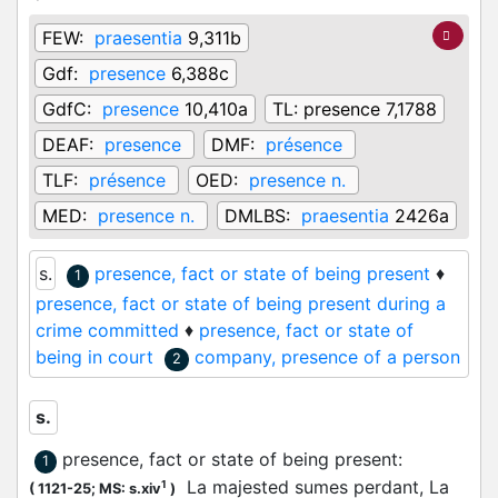
FEW:
praesentia
9,311b
Gdf:
presence
6,388c
GdfC:
presence
10,410a
TL:
presence 7,1788
DEAF:
presence
DMF:
présence
TLF:
présence
OED:
presence n.
MED:
presence n.
DMLBS:
praesentia
2426a
s.
presence, fact or state of being present
♦
1
presence, fact or state of being present during a
crime committed
♦
presence, fact or state of
being in court
company, presence of a person
2
s.
presence, fact or state of being present
:
1
La majested sumes perdant, La
1
(
1121-25;
MS: s.xiv
)