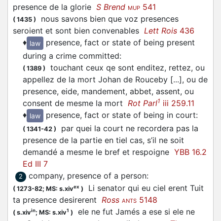
presence de la glorie
S Brend
541
MUP
nous savons bien que voz presences
(
1435
)
seroient et sont bien convenables
Lett Rois
436
♦
presence, fact or state of being present
law
during a crime committed
:
touchant ceux qe sont enditez, rettez, ou
(
1389
)
appellez de la mort Johan de Rouceby [...], ou de
presence, eide, mandement, abbet, assent, ou
1
consent de mesme la mort
Rot Parl
iii 259.11
♦
presence, fact or state of being in court
:
law
par quei la court ne recordera pas la
(
1341-42
)
presence de la partie en tiel cas, s’il ne soit
demandé a mesme le bref et respoigne
YBB 16.2
Ed III 7
company, presence of a person
:
2
Li senator qui eu ciel erent Tuit
ex
(
1273-82;
MS: s.xiv
)
ta presence desirerent
Ross
5148
ANTS
ele ne fut Jamés a ese si ele ne
in
1
(
s.xiv
;
MS: s.xiv
)