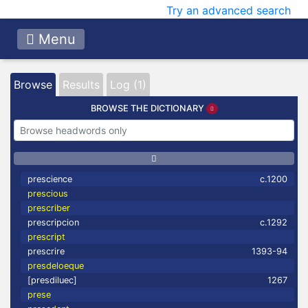
Try an advanced search
Menu
Browse
Results
Log (1)
BROWSE THE DICTIONARY
prescience
c.1200
prescious
prescriber
prescripcion
c.1292
prescript
prescrire
1393-94
presdeloeque
[presdiluec]
1267
prese