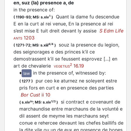
en, suz (la) presence a, de
in the presence of
:
Quant la dame fu descendue
1
(
1190-93;
MS: s.xiv
)
E en la curt al rei venue, En la presence al rei
s’est mise E tuit dreit devant ly assise
S Edm Life
1203
ANTS
souz la presence du legion,
4/4
(
1271-72;
MS: s.xiii
)
des seignorages e des princes k’il ce
demostrassent k’il se feussent esprovez [...] en
2
art de chevalerie
16.19
VEGETIUS
♦
in the presence of, witnessed by
:
law
pur ceo ke aturnez ne soleyent estre
(
1277
)
pris fors en curt e en presence des parties
Bor Cust
ii 10
si contract e covenaunt de
in
1/3
(
s.xiv
;
MS: s.xiv
)
marchaundise entre marchauns de la volunté e
dil assent de meyme les marchauns seyt
conue e rehercee devaunt les chefes baillifs de
la dite vile ou un de eux en presence de bones