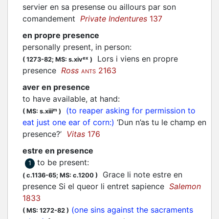
servier en sa presense ou aillours par son
comandement
Private Indentures
137
en propre presence
personally present, in person
:
Lors i viens en propre
ex
(
1273-82;
MS: s.xiv
)
presence
Ross
2163
ANTS
aver en presence
to have available, at hand
:
(to reaper asking for permission to
m
(
MS: s.xiii
)
eat just one ear of corn:)
‘Dun n’as tu le champ en
presence?’
Vitas
176
estre en presence
to be present
:
1
Grace li note estre en
(
c.1136-65;
MS: c.1200
)
presence Si el queor li entret sapience
Salemon
1833
(one sins against the sacraments
(
MS: 1272-82
)