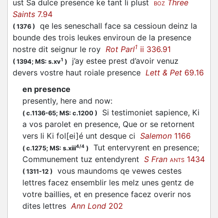
ust Sa dulce presence ke tant li plust
Three
BOZ
Saints
7.94
qe les seneschall face sa cessioun deinz la
(
1376
)
bounde des trois leukes enviroun de la presence
1
nostre dit seignur le roy
Rot Parl
ii 336.91
j’ay estee prest d’avoir venuz
1
(
1394;
MS: s.xv
)
devers vostre haut roiale presence
Lett & Pet
69.16
en presence
presently, here and now
:
Si testimoniet sapience, Ki
(
c.1136-65;
MS: c.1200
)
a vos parolet en presence, Que or se retornent
vers li Ki fol[ei]é unt desque ci
Salemon
1166
Tut entervyrent en presence;
4/4
(
c.1275;
MS: s.xiii
)
Communement tuz entendyrent
S Fran
1434
ANTS
vous maundoms qe vewes cestes
(
1311-12
)
lettres facez ensemblir les melz unes gentz de
votre baillies, et en presence facez overir nos
dites lettres
Ann Lond
202