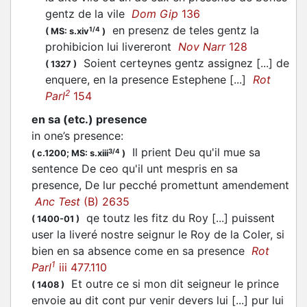
gentz de la vile
Dom Gip
136
en presenz de teles gentz la
1/4
(
MS: s.xiv
)
prohibicion lui livereront
Nov Narr
128
Soient certeynes gentz assignez [...] de
(
1327
)
enquere, en la presence Estephene [...]
Rot
2
Parl
154
en sa (etc.) presence
in one’s presence
:
Il prient Deu qu'il mue sa
3/4
(
c.1200;
MS: s.xiii
)
sentence De ceo qu'il unt mespris en sa
presence, De lur pecché promettunt amendement
Anc Test
(B) 2635
qe toutz les fitz du Roy [...] puissent
(
1400-01
)
user la liveré nostre seignur le Roy de la Coler, si
bien en sa absence come en sa presence
Rot
1
Parl
iii 477.110
Et outre ce si mon dit seigneur le prince
(
1408
)
envoie au dit cont pur venir devers lui [...] pur lui