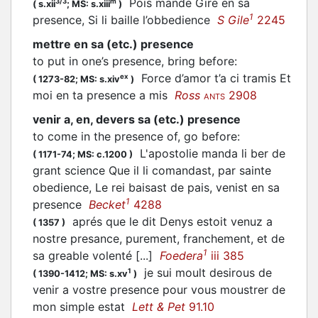
Pois mande Gire en sa
3/3
m
(
s.xii
;
MS: s.xiii
)
1
presence, Si li baille l’obbedience
S Gile
2245
mettre en sa (etc.) presence
to put in one’s presence, bring before
:
Force d’amor t’a ci tramis Et
ex
(
1273-82;
MS: s.xiv
)
moi en ta presence a mis
Ross
2908
ANTS
venir a, en, devers sa (etc.) presence
to come in the presence of, go before
:
L'apostolie manda li ber de
(
1171-74;
MS: c.1200
)
grant science Que il li comandast, par sainte
obedience, Le rei baisast de pais, venist en sa
1
presence
Becket
4288
aprés que le dit Denys estoit venuz a
(
1357
)
nostre presance, purement, franchement, et de
1
sa greable volenté [...]
Foedera
iii 385
je sui moult desirous de
1
(
1390-1412;
MS: s.xv
)
venir a vostre presence pour vous moustrer de
mon simple estat
Lett & Pet
91.10