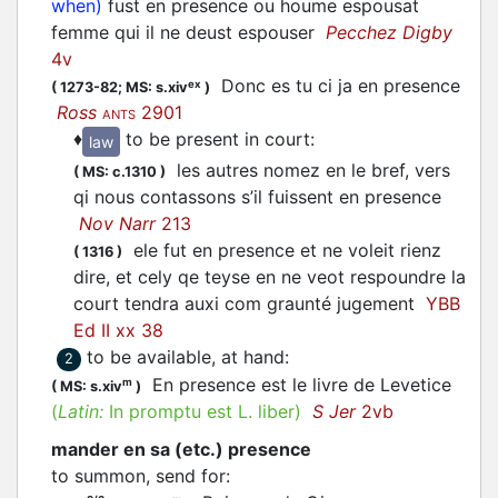
when)
fust en presence ou houme espousat
femme qui il ne deust espouser
Pecchez Digby
4v
Donc es tu ci ja en presence
ex
(
1273-82;
MS: s.xiv
)
Ross
2901
ANTS
♦
to be present in court
:
law
les autres nomez en le bref, vers
(
MS: c.1310
)
qi nous contassons s’il fuissent en presence
Nov Narr
213
ele fut en presence et ne voleit rienz
(
1316
)
dire, et cely qe teyse en ne veot respoundre la
court tendra auxi com graunté jugement
YBB
Ed II xx 38
to be available, at hand
:
2
En presence est le livre de Levetice
m
(
MS: s.xiv
)
(
Latin:
In promptu est L. liber)
S Jer
2vb
mander en sa (etc.) presence
to summon, send for
: