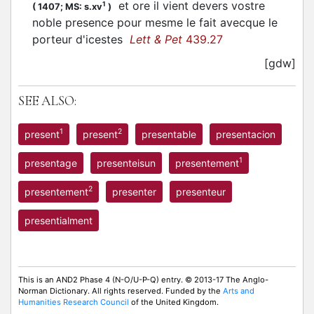
et ore il vient devers vostre
1
(
1407;
MS: s.xv
)
noble presence pour mesme le fait avecque le
porteur d'icestes
Lett & Pet
439.27
[gdw]
SEE ALSO:
1
2
present
present
presentable
presentacion
1
presentage
presenteisun
presentement
2
presentement
presenter
presenteur
presentialment
This is an AND2 Phase 4 (N-O/U-P-Q) entry. © 2013-17 The Anglo-
Norman Dictionary. All rights reserved. Funded by the
Arts and
Humanities Research Council
of the United Kingdom.