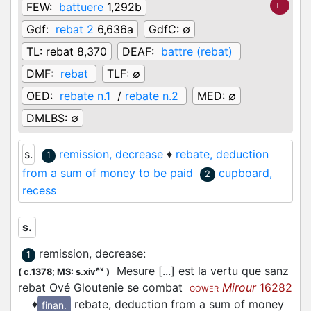
FEW:
battuere
1,292b
Gdf:
rebat 2
6,636a
GdfC:
∅
TL:
rebat 8,370
DEAF:
battre (rebat)
DMF:
rebat
TLF:
∅
OED:
rebate n.1
/
rebate n.2
MED:
∅
DMLBS:
∅
s.
remission, decrease
♦
rebate, deduction
1
from a sum of money to be paid
cupboard,
2
recess
s.
remission, decrease
:
1
Mesure [...] est la vertu que sanz
ex
(
c.1378;
MS: s.xiv
)
rebat Ové Gloutenie se combat
Mirour
16282
GOWER
♦
rebate, deduction from a sum of money
finan.