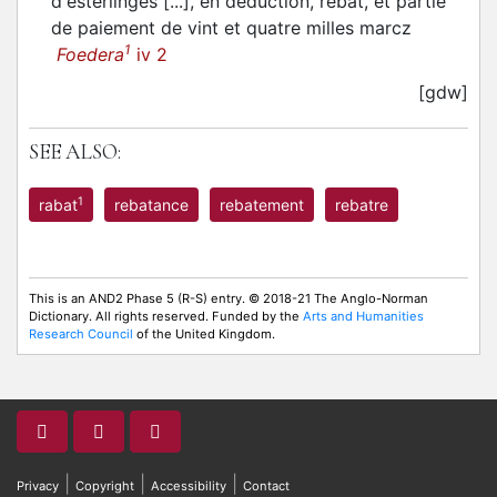
d'esterlinges [...], en deduction, rebat, et partie
de paiement de vint et quatre milles marcz
1
Foedera
iv 2
[gdw]
SEE ALSO:
1
rabat
rebatance
rebatement
rebatre
This is an AND2 Phase 5 (R-S) entry. © 2018-21 The Anglo-Norman
Dictionary. All rights reserved. Funded by the
Arts and Humanities
Research Council
of the United Kingdom.
|
|
|
Privacy
Copyright
Accessibility
Contact