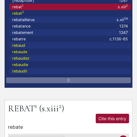
[rebaptiser]
1267
1
2
rebat
s.xiii
2
rebat
1/4
rebataillerus
s.xii
rebatance
1374
rebatement
1347
rebatre
c.1136-65
rebaud
rebaude
rebaudez
rebaudie
rebaudir
1
2
REBAT
(s.xiii
)
Cite this entry
rebate