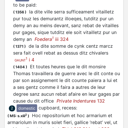
to be paid
:
la dite ville serra sufficeament vitailletz
(
1356
)
pur touz les demurantz illoeqes, tutditz pur un
demy an au meins devant, sanz rebat de vitailles
pur gages, sique tutditz ele soit vitailletz pur un
1
demy an
Foedera
iii 324
de la dite somme de cynk centz marcz
(
1371
)
sera fait ovell rebat as dessus ditz chivalers
1
i 4
GAUNT
Et toutes heures que le dit monsire
(
1404
)
Thomas travaillera de guerre avec le dit conte ou
par son assignement le dit counte paiera a lui et
a ses gentz comme il faira a autres de leur
degree sanz aucun rebat afaire en leur gages par
cause du dit office
Private Indentures
132
cupboard, recess
:
domestic
2
Hoc repositorium et hoc armarium et
2
(
MS: s.xiii
)
armariolum in muris solet fieri, gallice ‘rebat’ vel, ut