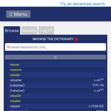
Try an advanced search
Menu
Browse
Results
Log (1)
BROWSE THE DICTIONARY
reaver
reawme
rebaile
1/4
rebailler
s.xiii
[rebainer]
1171-74
3/3
[rebaiser]
s.xii
rebaldir
rebalier
rebanir
c.1136-65