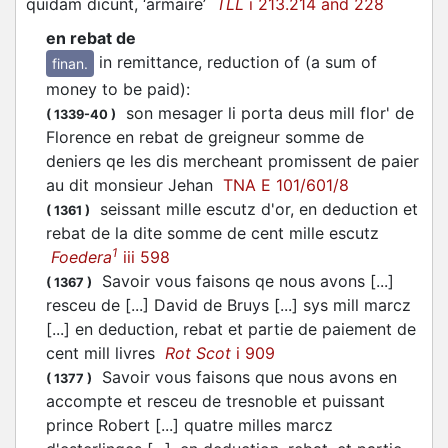
quidam dicunt, ‘armaire’
TLL
i 213.214 and 228
en rebat de
in remittance, reduction of (a sum of
finan.
money to be paid)
:
son mesager li porta deus mill flor' de
(
1339-40
)
Florence en rebat de greigneur somme de
deniers qe les dis mercheant promissent de paier
au dit monsieur Jehan
TNA E 101/601/8
seissant mille escutz d'or, en deduction et
(
1361
)
rebat de la dite somme de cent mille escutz
1
Foedera
iii 598
Savoir vous faisons qe nous avons [...]
(
1367
)
resceu de [...] David de Bruys [...] sys mill marcz
[...] en deduction, rebat et partie de paiement de
cent mill livres
Rot Scot
i 909
Savoir vous faisons que nous avons en
(
1377
)
accompte et resceu de tresnoble et puissant
prince Robert [...] quatre milles marcz