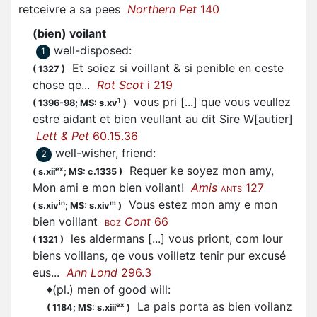
retceivre a sa pees
Northern Pet
140
(bien) voilant
well-disposed
:
1
Et soiez si
voillant
& si penible en ceste
(
1327
)
chose qe...
Rot Scot
i 219
vous pri [...] que vous
veullez
1
(
1396-98;
MS: s.xv
)
estre aidant et bien
veullant
au dit Sire W[autier]
Lett & Pet
60.15.36
well-wisher, friend
:
2
Requer ke soyez mon amy,
ex
(
s.xii
;
MS: c.1335
)
Mon ami e mon bien
voilant
!
Amis
127
ANTS
Vous estez mon amy e mon
in
m
(
s.xiv
;
MS: s.xiv
)
bien
voillant
Cont
66
BOZ
les aldermans [...] vous priont, com lour
(
1321
)
biens
voillans
, qe vous
voilletz
tenir pur excusé
eus...
Ann Lond
296.3
♦
(pl.) men of good will
:
La pais porta as bien
voilanz
ex
(
1184;
MS: s.xiii
)