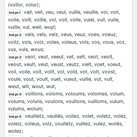
(
vollor,
volur
)
;
vail,
veil,
veu,
veul,
vuille,
veuille,
voi,
voil,
ind.pr.1
voile,
voill,
voille,
vol,
voll,
volle,
vuiel,
vuil,
vuile,
vuille,
vul,
weil,
wuyl;
veis,
vels,
velz,
veus,
veuz,
voes,
voeuz,
ind.pr.2
voilz,
vois,
voiz,
voles,
voleus,
vols,
vos,
vous,
voz,
vus,
vuls,
wous;
veot,
veut,
veeut,
vet,
velt,
veot,
veolt,
ind.pr.3
veout,
veult,
veut,
veust,
veutz,
vielt,
voet,
voeut,
voil,
voile,
voit,
voilt,
vol,
vold,
vot,
volt,
voost,
voule,
vout,
voult,
vuet,
vueut,
vuille,
vut,
vult,
weut,
wlt,
wout,
wut;
voillons,
voloms,
voloums,
volomes,
volum,
ind.pr.4
volums,
voluns,
voulons,
voullons,
vuilloms,
vulum,
vulums,
wolum;
veuilletz,
veullés,
voilez,
volet,
voletz,
volez,
ind.pr.5
voleiz,
voleus,
volz,
voulletz,
vuillez,
vulez,
wolés,
wolez;