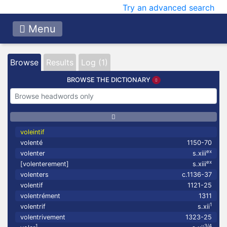
Try an advanced search
Menu
Browse
Results
Log (1)
BROWSE THE DICTIONARY
voleintif
volenté
1150-70
ex
volenter
s.xiii
ex
[volenterement]
s.xiii
volenters
c.1136-37
volentif
1121-25
volentrément
1311
1
volentrif
s.xii
volentrivement
1323-25
1
3/4