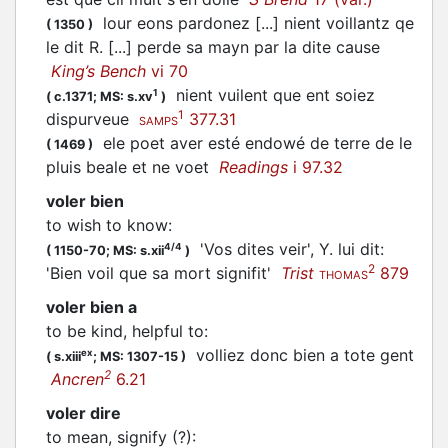
lour eons pardonez [...] nient
voillantz
qe
(
1350
)
le dit R. [...] perde sa mayn par la dite cause
King’s Bench
vi 70
nient
vuilent
que ent soiez
1
(
c.1371;
MS: s.xv
)
1
dispurveue
377.31
SAMPS
ele poet aver esté endowé de terre de le
(
1469
)
pluis beale et ne
voet
Readings
i 97.32
voler bien
to wish to know
:
'Vos dites veir', Y. lui dit:
4/4
(
1150-70;
MS: s.xii
)
2
'Bien
voil
que sa mort signifit'
Trist
879
THOMAS
voler bien a
to be kind, helpful to
:
volliez
donc bien a tote gent
ex
(
s.xiii
;
MS: 1307-15
)
2
Ancren
6.21
voler dire
to mean, signify (?)
: