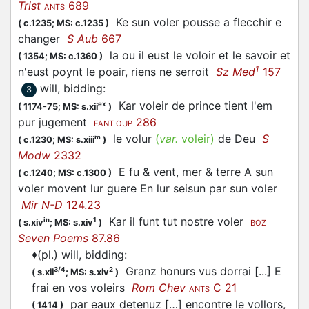
Trist
689
ANTS
Ke sun
voler
pousse a flecchir e
(
c.1235;
MS: c.1235
)
changer
S Aub
667
la ou il eust le
voloir
et le savoir et
(
1354;
MS: c.1360
)
1
n'eust poynt le poair, riens ne serroit
Sz Med
157
will, bidding
:
3
Kar
voleir
de prince tient l'em
ex
(
1174-75;
MS: s.xii
)
pur jugement
286
FANT OUP
le
volur
(
var.
voleir
)
de Deu
S
m
(
c.1230;
MS: s.xiii
)
Modw
2332
E fu & vent, mer & terre A sun
(
c.1240;
MS: c.1300
)
voler
movent lur guere En lur seisun par sun
voler
Mir N-D
124.23
Kar il funt tut nostre
voler
in
1
(
s.xiv
;
MS: s.xiv
)
BOZ
Seven Poems
87.86
♦
(pl.) will, bidding
:
Granz honurs vus dorrai [...] E
3/4
2
(
s.xii
;
MS: s.xiv
)
frai en vos
voleirs
Rom Chev
C 21
ANTS
par eaux detenuz […] encontre le
vollors
,
(
1414
)