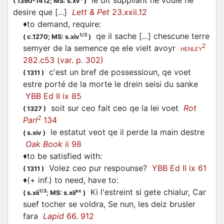
(
1390-1412;
MS: s.xv
)
desire que [...]
Lett & Pet
23.xxii.12
♦
to demand, require
:
qe il sache [...] chescune terre
1/3
(
c.1270;
MS: s.xiv
)
2
semyer de la semence qe ele
vielt
avoyr
HENLEY
282.c53 (var. p. 302)
c'est un bref de possessioun, qe
voet
(
1311
)
estre porté de la morte le drein seisi du sanke
YBB Ed II ix 85
soit sur ceo fait ceo qe la lei
voet
Rot
(
1327
)
2
Parl
134
le estatut
veot
qe il perde la main destre
(
s.xiv
)
Oak Book
ii 98
♦
to be satisfied with
:
Volez
ceo pur respounse?
YBB Ed II ix 61
(
1311
)
♦
(+ inf.) to need, have to
:
Ki l'estreint si gete chialur, Car
1/3
ex
(
s.xii
;
MS: s.xii
)
suef tocher se
voldra
, Se nun, les deiz brusler
fara
Lapid
66. 912