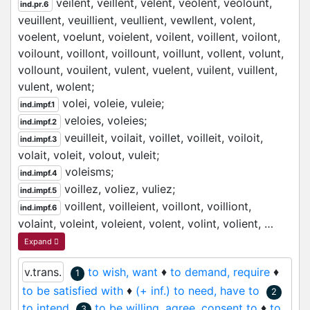
veilent,
veillent,
velent,
veolent,
veolount,
ind.pr.6
veuillent,
veuillient,
veullient,
vewllent,
volent,
voelent,
voelunt,
voielent,
voilent,
voillent,
voilont,
voilount,
voillont,
voillount,
voillunt,
vollent,
volunt,
vollount,
vouilent,
vulent,
vuelent,
vuilent,
vuillent,
vulent,
wolent;
volei,
voleie,
vuleie;
ind.impf.1
veloies,
voleies;
ind.impf.2
veuilleit,
voilait,
voillet,
voilleit,
voiloit,
ind.impf.3
volait,
voleit,
volout,
vuleit;
voleisms;
ind.impf.4
voillez,
voliez,
vuliez;
ind.impf.5
voillent,
voilleient,
voillont,
voilliont,
ind.impf.6
volaint,
voleint,
voleient,
volent,
volint,
volient,
…
Expand
v.trans.
to wish, want
♦
to demand, require
♦
1
to be satisfied with
♦
(+ inf.) to need, have to
2
to intend
to be willing, agree, consent to
♦
to
3