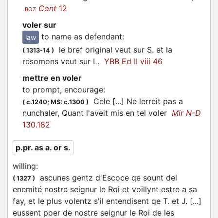
Cont
12
BOZ
voler sur
to name as defendant
:
law
le bref original
veut
sur S. et la
(
1313-14
)
resomons
veut
sur L.
YBB Ed II viii 46
mettre en voler
to prompt, encourage
:
Cele [...] Ne lerreit pas a
(
c.1240;
MS: c.1300
)
nunchaler, Quant l'aveit mis en tel
voler
Mir N-D
130.182
p.pr. as a. or s.
willing
:
ascunes gentz d'Escoce qe sount del
(
1327
)
enemité nostre seignur le Roi et
voillynt
estre a sa
fay, et le plus
volentz
s'il entendisent qe T. et J. [...]
eussent poer de nostre seignur le Roi de les