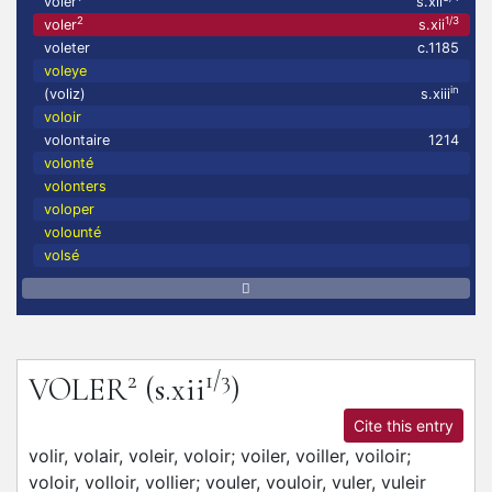
voler
s.xii
2
1/3
voler
s.xii
voleter
c.1185
voleye
in
(voliz)
s.xiii
voloir
volontaire
1214
volonté
volonters
voloper
volounté
volsé
2
1/3
VOLER
(s.xii
)
Cite this entry
volir,
volair,
voleir,
voloir;
voiler,
voiller,
voiloir;
voloir,
volloir,
vollier;
vouler,
vouloir,
vuler,
vuleir