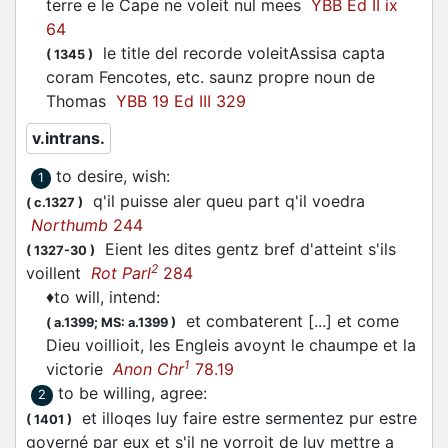
terre e le Cape ne
voleit
nul mees
YBB Ed II ix
64
le title del recorde
voleit
Assisa capta
(
1345
)
coram Fencotes, etc. saunz propre noun de
Thomas
YBB 19 Ed III 329
v.intrans.
to desire, wish
:
1
q'il puisse aler queu part q'il
voedra
(
c.1327
)
Northumb
244
Eient les dites gentz bref d'atteint s'ils
(
1327-30
)
2
voillent
Rot Parl
284
♦
to will, intend
:
et combaterent [...] et come
(
a.1399;
MS: a.1399
)
Dieu
voillioit
, les Engleis avoynt le chaumpe et la
1
victorie
Anon Chr
78.19
to be willing, agree
:
2
et illoqes luy faire estre sermentez pur estre
(
1401
)
governé par eux et s'il ne
vorroit
de luy mettre a