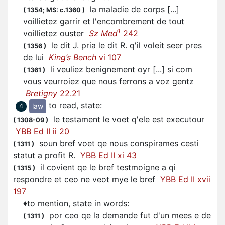
la maladie de corps [...]
(
1354;
MS: c.1360
)
voillietez
garrir et l'encombrement de tout
1
voillietez
ouster
Sz Med
242
le dit J. pria le dit R. q'il
voleit
seer pres
(
1356
)
de lui
King’s Bench
vi 107
li
veuliez
benignement oyr [...] si com
(
1361
)
vous
veurroiez
que nous ferrons a voz gentz
Bretigny
22.21
to read, state
:
law
4
le testament le
voet
q'ele est executour
(
1308-09
)
YBB Ed II ii 20
soun bref
voet
qe nous conspirames cesti
(
1311
)
statut a profit R.
YBB Ed II xi 43
il covient qe le bref testmoigne a qi
(
1315
)
respondre et ceo ne
veot
mye le bref
YBB Ed II xvii
197
♦
to mention, state in words
:
por ceo qe la demande fut d'un mees e de
(
1311
)