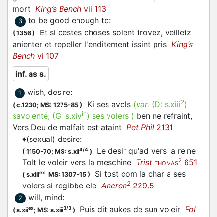
mort
King’s Bench
vii 113
to be good enough to
:
3
Et si cestes choses soient trovez,
veilletz
(
1356
)
anienter et repeller l'enditement issint pris
King’s
Bench
vi 107
inf. as s.
wish, desire
:
1
2
Ki ses avols
(
var.
(D:
s.xiii
)
(
c.1230;
MS: 1275-85
)
in
savolenté
; (G:
s.xiv
)
ses
volers
)
ben ne refraint,
Vers Deu de malfait est ataint
Pet Phil
2131
♦
(sexual) desire
:
Le desir qu'ad vers la reine
4/4
(
1150-70;
MS: s.xii
)
2
Tolt le
voleir
vers la meschine
Trist
651
THOMAS
Si tost com la char a ses
ex
(
s.xiii
;
MS: 1307-15
)
2
volers
si regibbe ele
Ancren
229.5
will, mind
:
2
Puis dit aukes de sun
voleir
Fol
ex
3/3
(
s.xii
;
MS: s.xiii
)