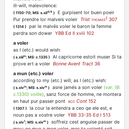
ill-will, malevolence
:
E gurpisent lor buen poeir
4/4
(
1150-70;
MS: s.xii
)
2
Pur prendre lor malveis
voleir
Trist
307
THOMAS
par le malvés
voler
le baron la femme
(
1314
)
perdra son dower
YBB Ed II xviii 102
a voler
as I (etc.) would wish
:
Al capricorne estoit muser Si ta
m
(
s.xiii
;
MS: c.1335
)
prove ert a
voler
Bonne Avent Tract
36
a mun (etc.) voler
according to my (etc.) will, as I (etc.) wish
:
asne jamés a son
voler
(
var.
(B:
in
m
(
s.xiv
;
MS: s.xiv
)
c.1330
)
voille
)
, sanz force de homme, ne montera
en haut pur passer pont
Cont
152
BOZ
la cour la entendra a ceo qe ele est, e
(
1307
)
noun pas a vostre
voler
YBB 33-35 Ed I 513
soffreiz cest anguise passer de
1
m
(
s.xiv
;
MS: s.xiv
)
moy; ne mye a mon
voler
, mes ta volenté seit