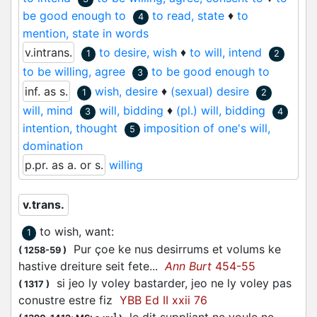
be good enough to
to read, state
♦
to
4
mention, state in words
v.intrans.
to desire, wish
♦
to will, intend
1
2
to be willing, agree
to be good enough to
3
inf. as s.
wish, desire
♦
(sexual) desire
1
2
will, mind
will, bidding
♦
(pl.) will, bidding
3
4
intention, thought
imposition of one's will,
5
domination
p.pr. as a. or s.
willing
v.trans.
to wish, want
:
1
Pur çoe ke nus desirrums et
volums
ke
(
1258-59
)
hastive dreiture seit fete...
Ann Burt
454-55
si jeo ly
voley
bastarder, jeo ne ly
voley
pas
(
1317
)
conustre estre fiz
YBB Ed II xxii 76
le dit suppliant ne
voule
ne
1