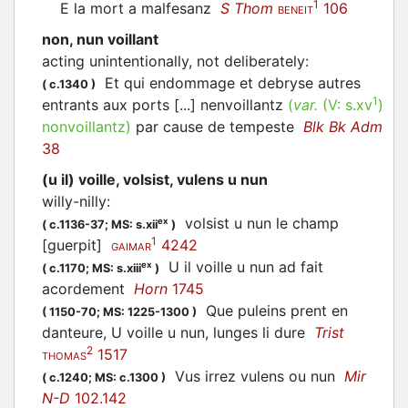
1
E la mort a malfesanz
S Thom
106
BENEIT
non, nun voillant
acting unintentionally, not deliberately
:
Et qui endommage et debryse autres
(
c.1340
)
1
entrants aux ports [...] nenvoillantz
(
var.
(V:
s.xv
)
nonvoillantz
)
par cause de tempeste
Blk Bk Adm
38
(u il) voille, volsist, vulens u nun
willy-nilly
:
volsist
u nun le champ
ex
(
c.1136-37;
MS: s.xii
)
1
[guerpit]
4242
GAIMAR
U il
voille
u nun ad fait
ex
(
c.1170;
MS: s.xiii
)
acordement
Horn
1745
Que puleins prent en
(
1150-70;
MS: 1225-1300
)
danteure, U
voille
u nun, lunges li dure
Trist
2
1517
THOMAS
Vus irrez
vulens
ou nun
Mir
(
c.1240;
MS: c.1300
)
N-D
102.142