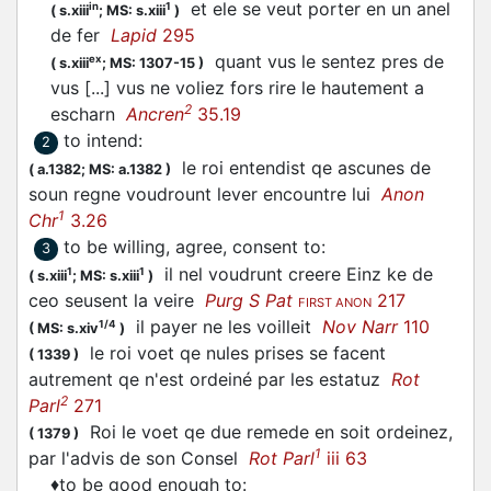
et ele se
veut
porter en un anel
in
1
(
s.xiii
;
MS: s.xiii
)
de fer
Lapid
295
quant vus le sentez pres de
ex
(
s.xiii
;
MS: 1307-15
)
vus [...] vus ne
voliez
fors rire le hautement a
2
escharn
Ancren
35.19
to intend
:
2
le roi entendist qe ascunes de
(
a.1382;
MS: a.1382
)
soun regne
voudrount
lever encountre lui
Anon
1
Chr
3.26
to be willing, agree, consent to
:
3
il nel
voudrunt
creere Einz ke de
1
1
(
s.xiii
;
MS: s.xiii
)
ceo seusent la veire
Purg S Pat
217
FIRST ANON
il payer ne les
voilleit
Nov Narr
110
1/4
(
MS: s.xiv
)
le roi
voet
qe nules prises se facent
(
1339
)
autrement qe n'est ordeiné par les estatuz
Rot
2
Parl
271
Roi le
voet
qe due remede en soit ordeinez,
(
1379
)
1
par l'advis de son Consel
Rot Parl
iii 63
♦
to be good enough to
: