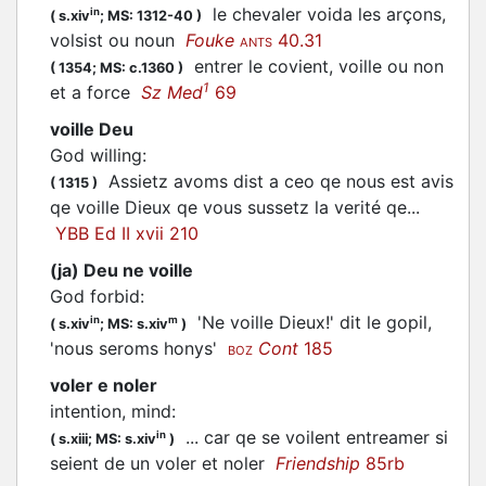
le chevaler voida les arçons,
in
(
s.xiv
;
MS: 1312-40
)
volsist
ou noun
Fouke
40.31
ANTS
entrer le covient,
voille
ou non
(
1354;
MS: c.1360
)
1
et a force
Sz Med
69
voille Deu
God willing
:
Assietz avoms dist a ceo qe nous est avis
(
1315
)
qe
voille
Dieux qe vous sussetz la verité qe...
YBB Ed II xvii 210
(ja) Deu ne voille
God forbid
:
'Ne
voille
Dieux!' dit le gopil,
in
m
(
s.xiv
;
MS: s.xiv
)
'nous seroms honys'
Cont
185
BOZ
voler e noler
intention, mind
:
... car qe se
voilent
entreamer si
in
(
s.xiii;
MS: s.xiv
)
seient de un
voler
et noler
Friendship
85rb