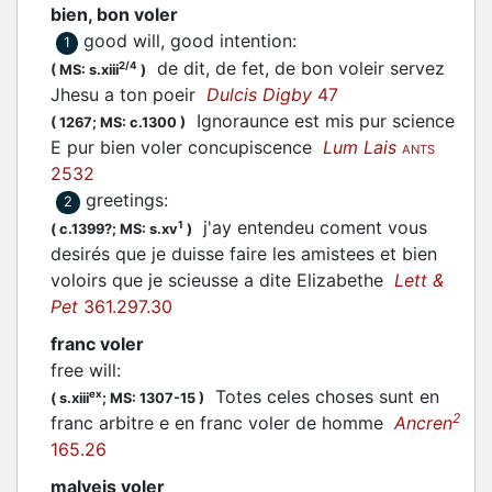
bien, bon voler
good will, good intention
:
1
de dit, de fet, de bon
voleir
servez
2/4
(
MS: s.xiii
)
Jhesu a ton poeir
Dulcis Digby
47
Ignoraunce est mis pur science
(
1267;
MS: c.1300
)
E pur bien
voler
concupiscence
Lum Lais
ANTS
2532
greetings
:
2
j'ay entendeu coment vous
1
(
c.1399?;
MS: s.xv
)
desirés que je duisse faire les amistees et bien
voloirs
que je scieusse a dite Elizabethe
Lett &
Pet
361.297.30
franc voler
free will
:
Totes celes choses sunt en
ex
(
s.xiii
;
MS: 1307-15
)
2
franc arbitre e en franc
voler
de homme
Ancren
165.26
malveis voler