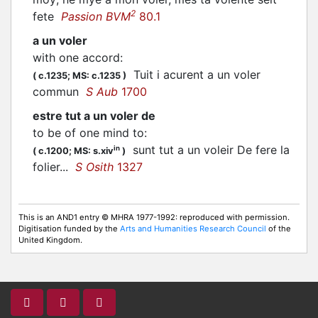
2
fete
Passion BVM
80.1
a un voler
with one accord
:
Tuit i acurent a un
voler
(
c.1235;
MS: c.1235
)
commun
S Aub
1700
estre tut a un voler de
to be of one mind to
:
sunt tut a un
voleir
De fere la
in
(
c.1200;
MS: s.xiv
)
folier...
S Osith
1327
This is an AND1 entry © MHRA 1977-1992: reproduced with permission.
Digitisation funded by the
Arts and Humanities Research Council
of the
United Kingdom.