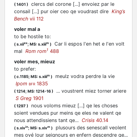
clercs del corone [...] envoiez par le
(
1401
)
consail [...] pur oier ceo qe
voudrast
dire
King’s
Bench
vii 112
voler mal a
to be hostile to
:
Car li espos l'en het e l'en
volt
ex
m
(
s.xii
;
MS: s.xiii
)
1
mal
Rom rom
488
voler mes, mieuz
to prefer
:
meulz
vodra
perdre la vie
m
(
c.1185;
MS: s.xiii
)
Ipom
1835
BFR
...
voustrent
miez torner ariere
(
1214;
MS: 1214-16
)
S Greg
1901
nous
voloms
mieuz [...] qe les choses
(
1297
)
soient vendues pur meins qe eles ne valent qe
nous attendissiens tant qe...
Crisis
40.14
plusours des senescall
veolent
in
m
(
s.xiv
;
MS: s.xiv
)
mes ové lour seignours en enfern descendre qe...