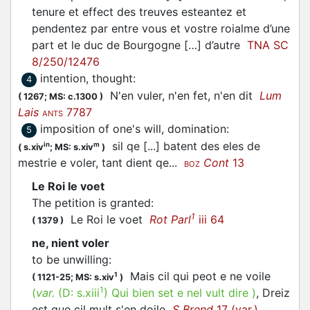
tenure et effect des treuves esteantez et
pendentez par entre vous et vostre roialme d’une
part et le duc de Bourgogne […] d’autre
TNA SC
8/250/12476
intention, thought
:
4
N'en
vuler
, n'en fet, n'en dit
Lum
(
1267;
MS: c.1300
)
Lais
7787
ANTS
imposition of one's will, domination
:
5
sil qe [...] batent des eles de
in
m
(
s.xiv
;
MS: s.xiv
)
mestrie e
voler
, tant dient qe...
Cont
13
BOZ
Le Roi le voet
The petition is granted
:
1
Le Roi le
voet
Rot Parl
iii 64
(
1379
)
ne, nient voler
to be unwilling
:
Mais cil qui peot e ne voile
1
(
1121-25;
MS: s.xiv
)
1
(
var.
(D:
s.xiii
)
Qui bien set e nel vult dire
)
, Dreiz
est que cil mult s'en doile
S Brend
17 (var.)