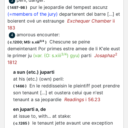
peril, danger
:
3
pur le jeopardie del tempest ascunz
(
1497-98
)
(=members of the jury)
departerent del barre […] et
boierent ové un estraunge
Exchequer Chamber
ii
183
amorous encounter
:
4
Chescune se peine
3/4
(
c.1200;
MS: s.xiii
)
demeintenant Por primes estre amee de li K'ele eust
3/4
2
le primer ju
(
var.
(O:
s.xiii
)
gyu
)
parti
Josaphaz
1812
a sun (etc.) juparti
at his (etc.) (own) peril
:
En le reddisseisin le pleintiff poet prendre
(
1466
)
son tenaunt […] et oustera celui que n'est
tenaunt a sa jeopardie
Readings
i 56.23
en juparti a, de
at issue to, with... at stake
:
le tenaunt jette avaunt une exception
(
c.1265
)