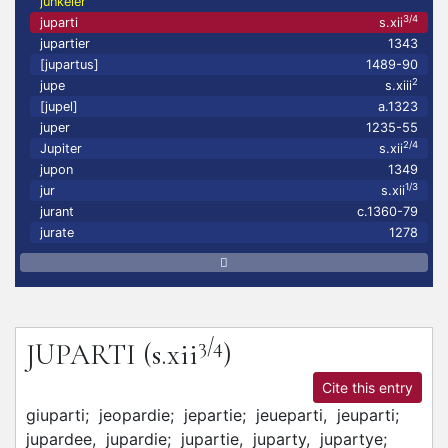
junkeier
3/4
juparti
s.xii
jupartier
1343
[jupartus]
1489-90
2
jupe
s.xiii
[jupel]
a.1323
juper
1235-55
2/4
Jupiter
s.xii
jupon
1349
1/3
jur
s.xii
jurant
c.1360-79
jurate
1278
3/4
JUPARTI
(s.xii
)
Cite this entry
giuparti;
jeopardie;
jepartie;
jeueparti,
jeuparti;
jupardee,
jupardie;
jupartie,
juparty,
jupartye;