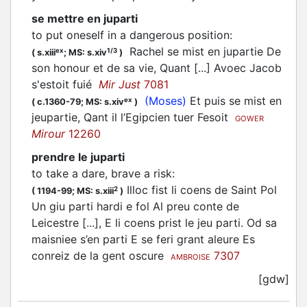
se mettre en juparti
to put oneself in a dangerous position
:
Rachel se mist en jupartie De
ex
1/3
(
s.xiii
;
MS: s.xiv
)
son honour et de sa vie, Quant [...] Avoec Jacob
s'estoit fuié
Mir Just
7081
(Moses)
Et puis se mist en
ex
(
c.1360-79;
MS: s.xiv
)
jeupartie, Qant il l’Egipcien tuer Fesoit
GOWER
Mirour
12260
prendre le juparti
to take a dare, brave a risk
:
Illoc fist li coens de Saint Pol
2
(
1194-99;
MS: s.xiii
)
Un giu parti hardi e fol Al preu conte de
Leicestre [...], E li coens prist le jeu parti. Od sa
maisniee s’en parti E se feri grant aleure Es
conreiz de la gent oscure
7307
AMBROISE
[gdw]