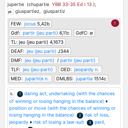
jupertie
(
chupartie
YBB 33-35 Ed I 13
)
;
giuspartiez,
giuspartiz
pl.
FEW:
jocus
5,42b
Gdf:
partir (jeu parti)
6,11c
GdfC:
∅
TL:
jeu (jeu parti) 4,1673
DEAF:
jeu (jeu parti)
J344
DMF:
jeu (jeu parti)
/
partir (jeu parti)
TLF:
jeu (jeu-parti)
OED:
jeopardy n.
MED:
juparti(e n.
DMLBS:
jupartia
1514c
s.
daring act, undertaking (with the chances
1
of winning or losing hanging in the balance)
♦
position or move (with the chances of winning or
losing hanging in the balance)
risk of loss,
2
jeopardy
♦
risk of losing a law-suit
peril,
3