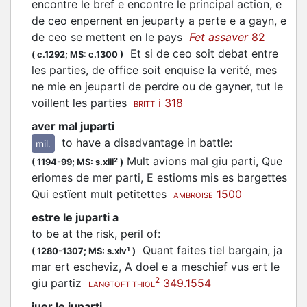
encontre le bref e encontre le principal action, e
de ceo enpernent en jeuparty a perte e a gayn, e
de ceo se mettent en le pays
Fet assaver
82
Et si de ceo soit debat entre
(
c.1292;
MS: c.1300
)
les parties, de office soit enquise la verité, mes
ne mie en jeuparti de perdre ou de gayner, tut le
voillent les parties
i 318
BRITT
aver mal juparti
to have a disadvantage in battle
:
mil.
Mult avions mal giu parti, Que
2
(
1194-99;
MS: s.xiii
)
eriomes de mer parti, E estioms mis es bargettes
Qui estïent mult petitettes
1500
AMBROISE
estre le juparti a
to be at the risk, peril of
:
Quant faites tiel bargain, ja
1
(
1280-1307;
MS: s.xiv
)
mar ert escheviz, A doel e a meschief vus ert le
2
giu partiz
349.1554
LANGTOFT THIOL
juer le juparti