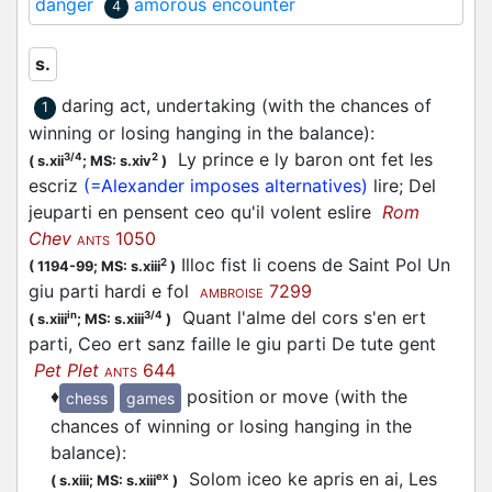
danger
amorous encounter
4
s.
daring act, undertaking (with the chances of
1
winning or losing hanging in the balance)
:
Ly prince e ly baron ont fet les
3/4
2
(
s.xii
;
MS: s.xiv
)
escriz
(=Alexander imposes alternatives)
lire; Del
jeuparti en pensent ceo qu'il volent eslire
Rom
Chev
1050
ANTS
Illoc fist li coens de Saint Pol Un
2
(
1194-99;
MS: s.xiii
)
giu parti hardi e fol
7299
AMBROISE
Quant l'alme del cors s'en ert
in
3/4
(
s.xiii
;
MS: s.xiii
)
parti, Ceo ert sanz faille le giu parti De tute gent
Pet Plet
644
ANTS
♦
position or move (with the
chess
games
chances of winning or losing hanging in the
balance)
:
Solom iceo ke apris en ai, Les
ex
(
s.xiii;
MS: s.xiii
)