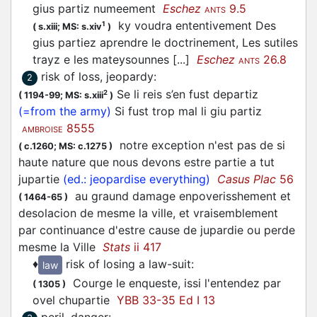
gius partiz numeement
Eschez
9.5
ANTS
ky voudra ententivement Des
1
(
s.xiii;
MS: s.xiv
)
gius partiez aprendre le doctrinement, Les sutiles
trayz e les mateysounnes [...]
Eschez
26.8
ANTS
risk of loss, jeopardy
:
2
Se li reis s’en fust departiz
2
(
1194-99;
MS: s.xiii
)
(=from the army)
Si fust trop mal li giu partiz
8555
AMBROISE
notre exception n'est pas de si
(
c.1260;
MS: c.1275
)
haute nature que nous devons estre partie a tut
jupartie
(ed.: jeopardise everything)
Casus Plac
56
au graund damage enpoverisshement et
(
1464-65
)
desolacion de mesme la ville, et vraisemblement
par continuance d'estre cause de jupardie ou perde
mesme la Ville
Stats
ii 417
♦
risk of losing a law-suit
:
law
Courge le enqueste, issi l'entendez par
(
1305
)
ovel chupartie
YBB 33-35 Ed I 13