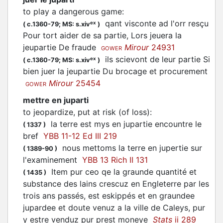
to play a dangerous game
:
qant visconte ad l'orr resçu
ex
(
c.1360-79;
MS: s.xiv
)
Pour tort aider de sa partie, Lors jeuera la
jeupartie De fraude
Mirour
24931
GOWER
ils scievont de leur partie Si
ex
(
c.1360-79;
MS: s.xiv
)
bien juer la jeupartie Du brocage et procurement
Mirour
25454
GOWER
mettre en juparti
to jeopardize, put at risk (of loss)
:
la terre est mys en jupartie encountre le
(
1337
)
bref
YBB 11-12 Ed III 219
nous mettoms la terre en jupertie sur
(
1389-90
)
l'examinement
YBB 13 Rich II 131
Item pur ceo qe la graunde quantité et
(
1435
)
substance des lains crescuz en Engleterre par les
trois ans passés, est eskippés et en graundee
jupardee et doute venuz a la ville de Caleys, pur
y estre venduz pur prest moneye
Stats
ii 289