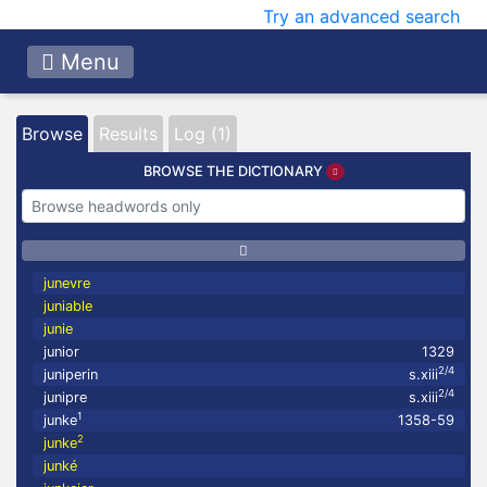
Try an advanced search
Menu
Browse
Results
Log (1)
BROWSE THE DICTIONARY
junevre
juniable
junie
junior
1329
2/4
juniperin
s.xiii
2/4
junipre
s.xiii
1
junke
1358-59
2
junke
junké