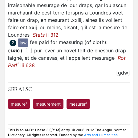
irraisonable mesurage de lour draps, qar lou ascun
marchaunt de cest terre forspris a Loundres voet
faire un drap, en mesurant .xxiiij. alnes ils voillent
faire ent xxij. ou meins, disant, q'il est la mesure de
Loundres
Stats
ii 312
fee paid for measuring (of cloth)
:
law
2
[...] pur lever un novel tolt de chescun drap
(
1410
)
laigné, et de canevas, et l'appellent mesurage
Rot
1
Parl
iii 638
[gdw]
SEE ALSO:
1
1
mesure
mesurement
mesurer
This is an AND2 Phase 3 (I/Y-M) entry. © 2008-2012 The Anglo-Norman
Dictionary. All rights reserved. Funded by the
Arts and Humanities