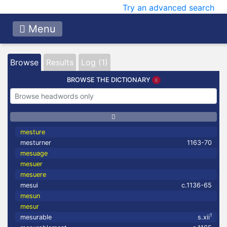
Try an advanced search
Menu
Browse
Results
Log (1)
BROWSE THE DICTIONARY
mesture
mesturner
1163-70
mesuage
mesuer
mesuere
mesui
c.1136-65
mesun
mesur
1
mesurable
s.xii