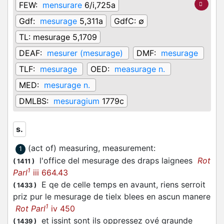
FEW:
mensurare
6/i,725a
Gdf:
mesurage
5,311a
GdfC:
∅
TL:
mesurage 5,1709
DEAF:
mesurer (mesurage)
DMF:
mesurage
TLF:
mesurage
OED:
measurage n.
MED:
mesurage n.
DMLBS:
mesuragium
1779c
s.
(act of) measuring, measurement
:
1
l'office del mesurage des draps laignees
Rot
(
1411
)
1
Parl
iii 664.43
E qe de celle temps en avaunt, riens serroit
(
1433
)
priz pur le mesurage de tielx blees en ascun manere
1
Rot Parl
iv 450
et issint sont ils oppressez ové graunde
(
1439
)