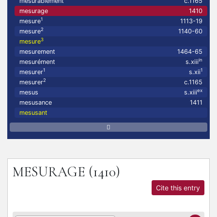
mesurablement
c.1165
mesurage
1410
1
mesure
1113-19
2
mesure
1140-60
3
mesure
mesurement
1464-65
in
mesurément
s.xiii
1
1
mesurer
s.xii
2
mesurer
c.1165
ex
mesus
s.xiii
mesusance
1411
mesusant
MESURAGE
(1410)
Cite this entry